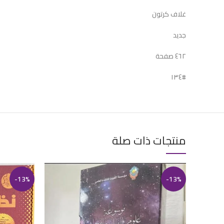
غلاف كرتون
جديد
٤٦٢ صفحة
#١٣٤
منتجات ذات صلة
-13%
-13%