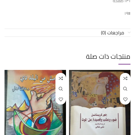
١٣١ صفحة
#١٩
مراجعات (0)
منتجات ذات صلة