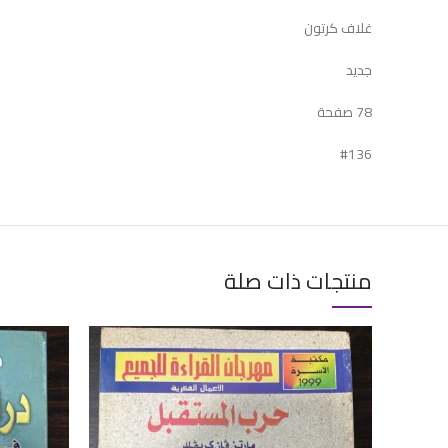
غلاف كرتون
جديد
78 صفحة
#136
منتجات ذات صلة