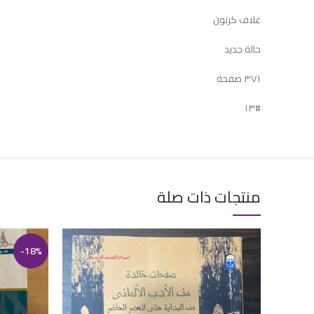
غلاف كرتون
حالة جديد
٣٧١ صفحة
#١٣
منتجات ذات صلة
-18%