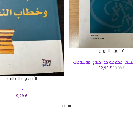
فنانون عالميون
سلة
أسعار مخفضة جداً
,
منوع
,
موسوعات
32,99
€
39,99
€
الأدب وخطاب النقد
إضافة إلى السلة
ادب
9,99
€