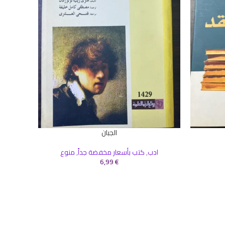
إضافة إلى 
ادب
,
سياس
الجبان
إضافة إلى السلة
ادب
,
كتب بأسعار مخفضة جداً
,
منوع
6,99
€