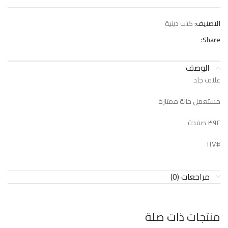
التصنيف:
كتب دينية
Share:
الوصف
غلاف جلد
مستعمل حالة ممتازة
٣٩٢ صفحة
#١١٧
مراجعات (0)
منتجات ذات صلة