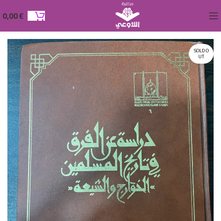
0,00
€
SOLD O
UT