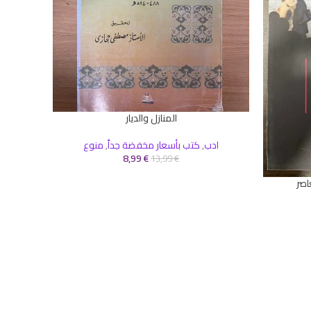
المنازل والديار
إضافة إلى السلة
ادب
,
كتب بأسعار مخفضة جداً
,
منوع
8,99
€
13,99
€
اصر
إضافة إلى 