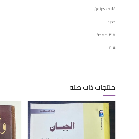
غلاف كرتون
جديد
٣٠٨ صفحة
#٢١
منتجات ذات صلة