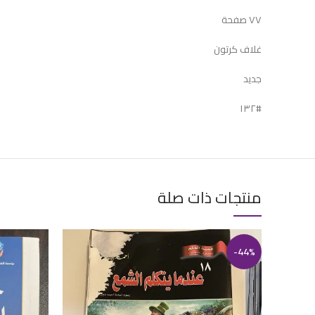
٧٧ صفحة
غلاف كرتون
جديد
#١٣٢
منتجات ذات صلة
-44%