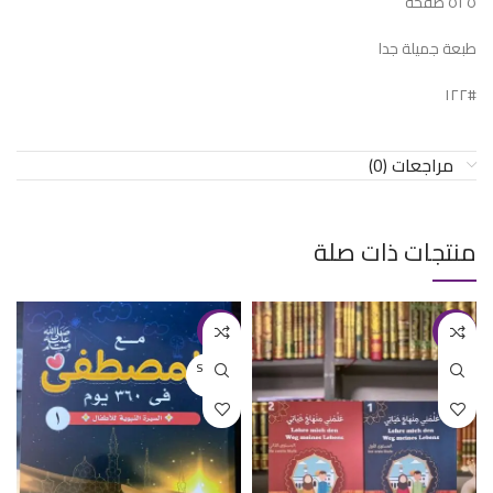
٥٢٥ صفحة
طبعة جميلة جدا
#١٢٢
مراجعات (0)
منتجات ذات صلة
-15%
-8%
SOLD O
UT