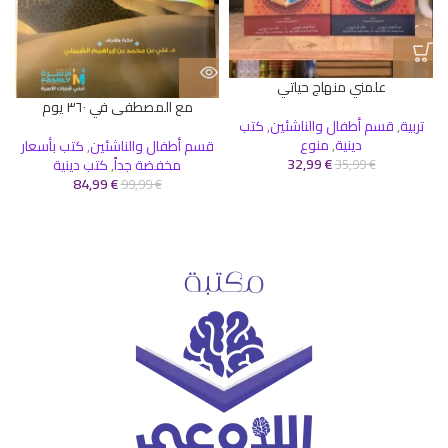
علمني منهاج حياتي
مع المصطفى في ٣٦٠ يوم
تربية
,
قسم أطفال والناشئين
,
كتب
دينية
,
منوع
قسم أطفال والناشئين
,
كتب بأسعار
32,99
€
مخفضة جداً
,
كتب دينية
35,99
€
84,99
€
99,99
€