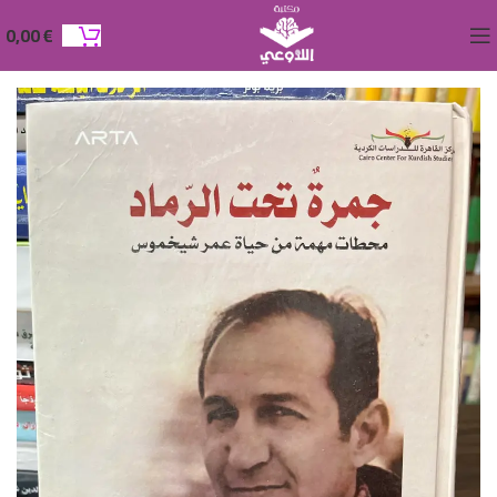
0,00
€