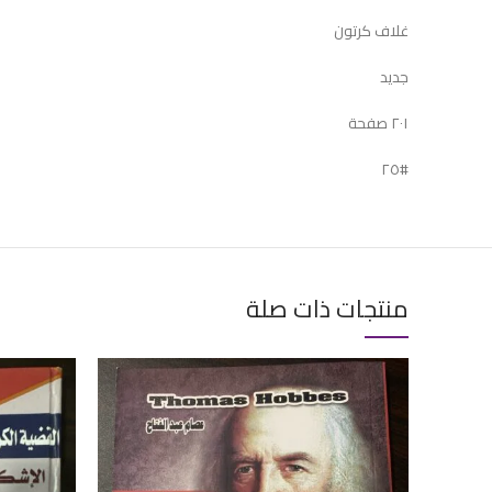
غلاف كرتون
جديد
٢٠١ صفحة
#٢٥
منتجات ذات صلة