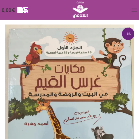
0,00
€
-8%