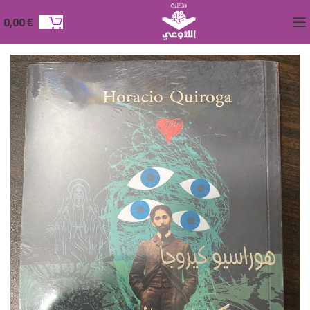
0,00
€