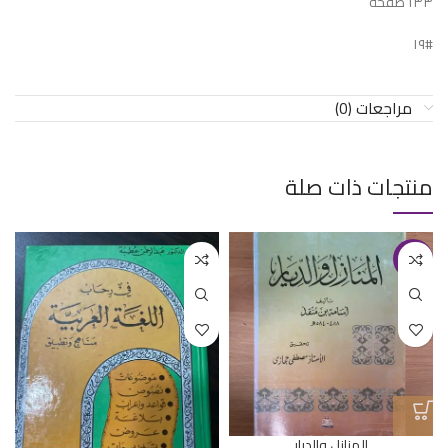
١٣٣ صفحة
#١٩
مراجعات (0)
منتجات ذات صلة
-36%
المنازل والديار