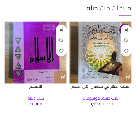
منتجات ذات صلة
-11%
يتيمة الدهر في محاسن أهل العصر
الإسلام
كتب دينية
,
موسوعات
كتب دينية
21,00
€
33,99
€
37,99
€