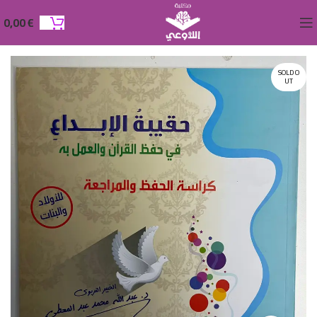
0,00
€
SOLD O
UT