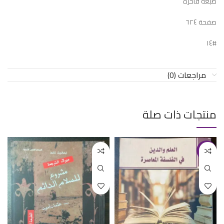
طبعة فاخرة
صفحة ٦٢٤
#١٤
مراجعات (0)
منتجات ذات صلة
-13%