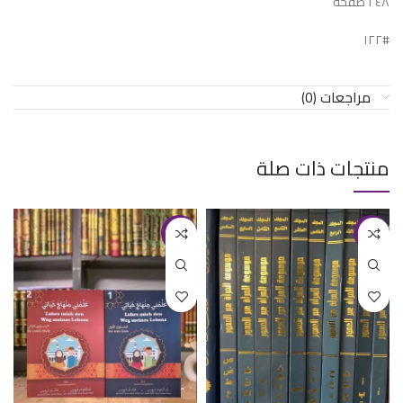
٢٤٨ صفحة
#١٢٢
مراجعات (0)
منتجات ذات صلة
-8%
-25%