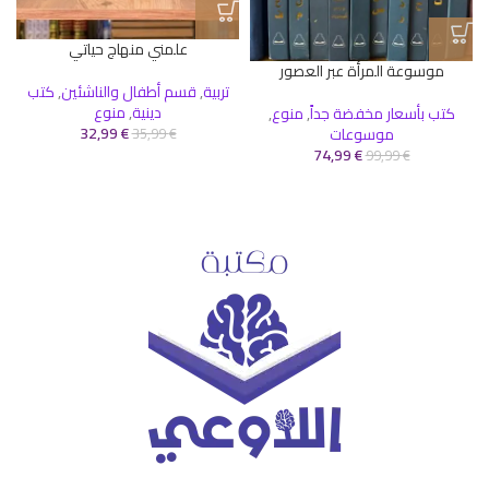
ا
علمني منهاج حياتي
موسوعة المرأة عبر العصور
تربية
,
قسم أطفال والناشئين
,
كتب
دينية
,
منوع
كتب بأسعار مخفضة جداً
,
منوع
,
32,99
€
موسوعات
35,99
€
74,99
€
99,99
€