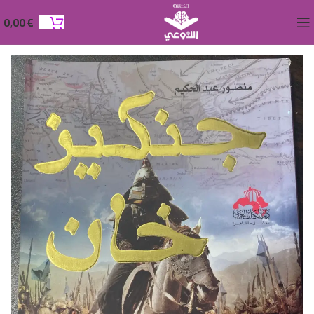
0,00
€