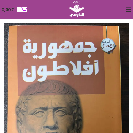
0,00
€