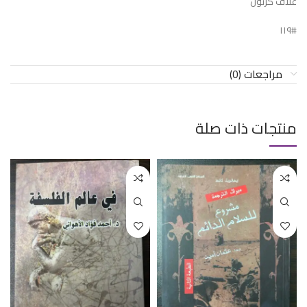
غلاف كرتون
#١١٩
مراجعات (0)
منتجات ذات صلة