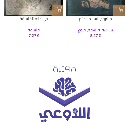
مشروع للسلام الدائم
في عالم الفلسفة
ا
سياسة
,
فلسفة
,
منوع
فلسفة
7,27
€
8,27
€