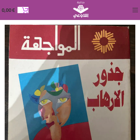
0,00
€