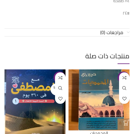
٨٤ صفحة
#٢٤
مراجعات (0)
منتجات ذات صلة
-15%
-43%
SOLD O
UT
المحمديات