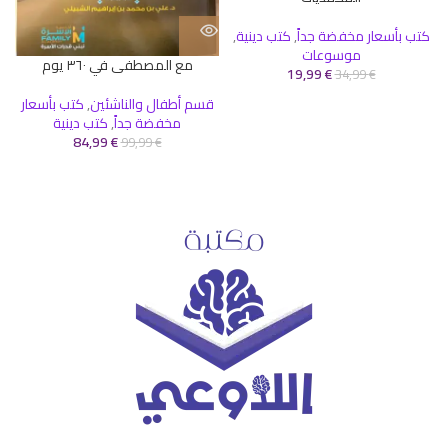
كتب بأسعار مخفضة جداً
,
كتب دينية
,
ت
موسوعات
مع المصطفى في ٣٦٠ يوم
19,99
€
34,99
€
قسم أطفال والناشئين
,
كتب بأسعار
مخفضة جداً
,
كتب دينية
84,99
€
99,99
€