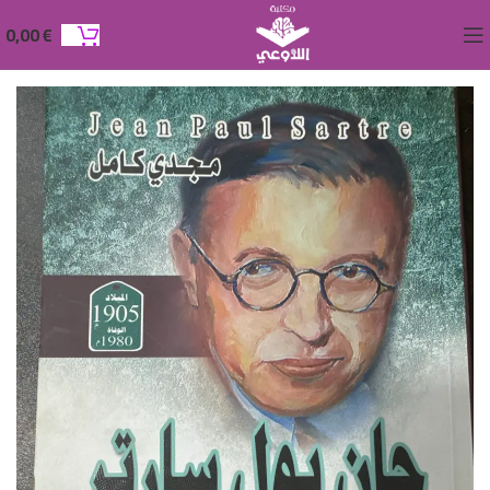
0,00
€