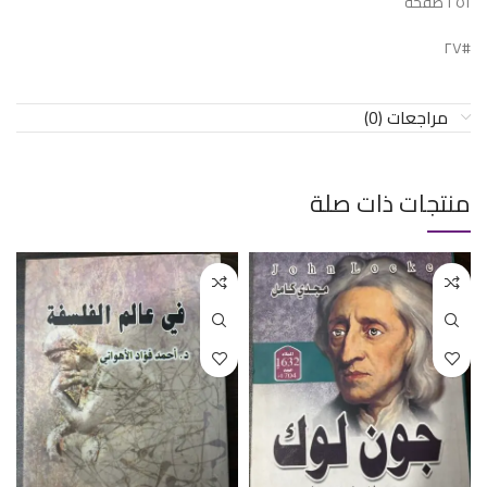
٢٥١ صفحة
#٢٧
مراجعات (0)
منتجات ذات صلة