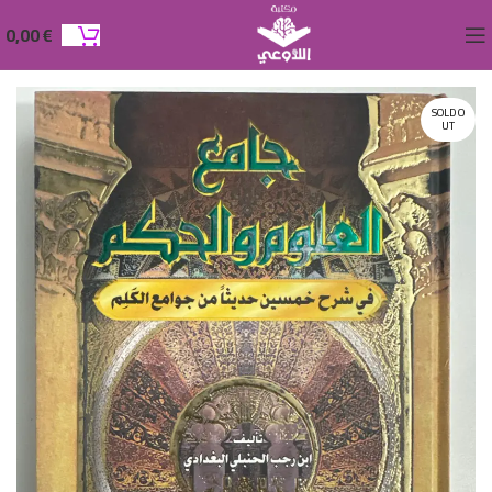
0,00
€
SOLD O
UT