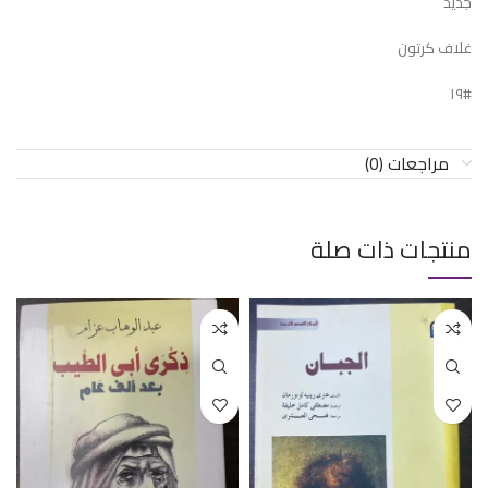
جديد
غلاف كرتون
#١٩
مراجعات (0)
منتجات ذات صلة