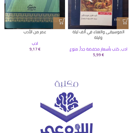
الموسيقى والغناء في ألف ليلة
عمر من الأدب
وليلة
ادب
ا
ادب
,
كتب بأسعار مخفضة جداً
,
منوع
€
9,17
5,99
€