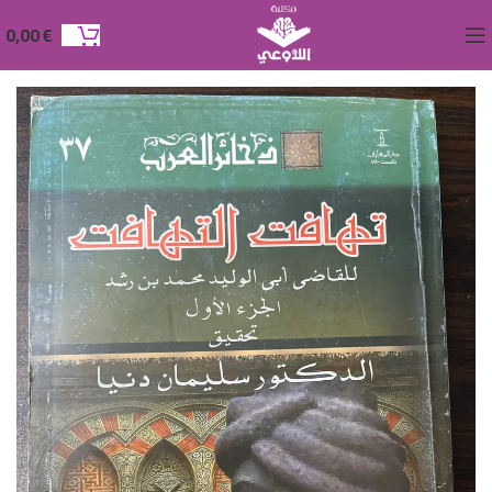
0,00
€