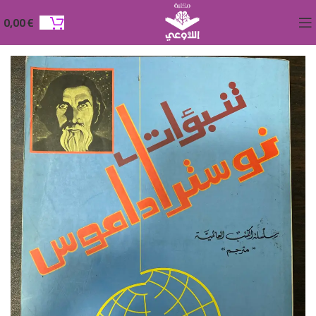
0,00
€