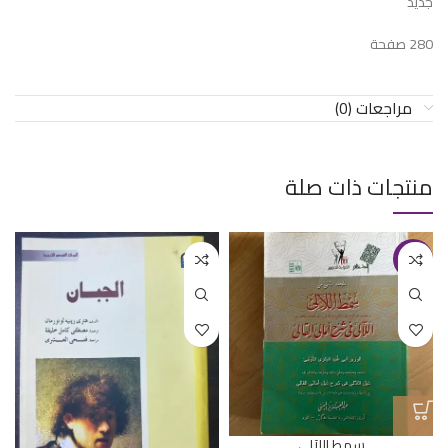
جديد
280 صفحة
مراجعات (0)
منتجات ذات صلة
-24%
سمط اللآلي