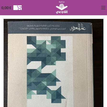
0,00
€