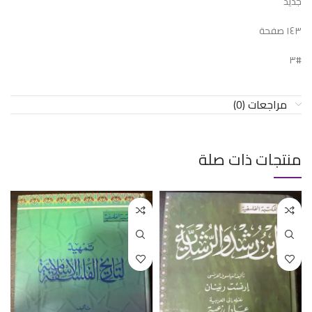
جديد
١٤٣ صفحة
#٣
مراجعات (0)
منتجات ذات صلة