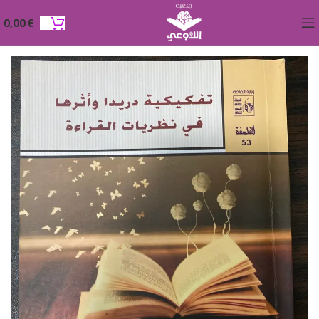
0,00
€