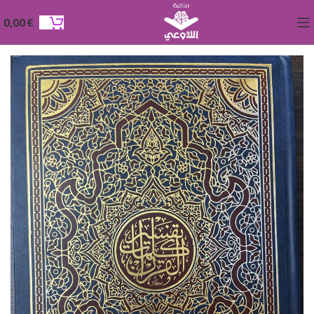
0,00
€