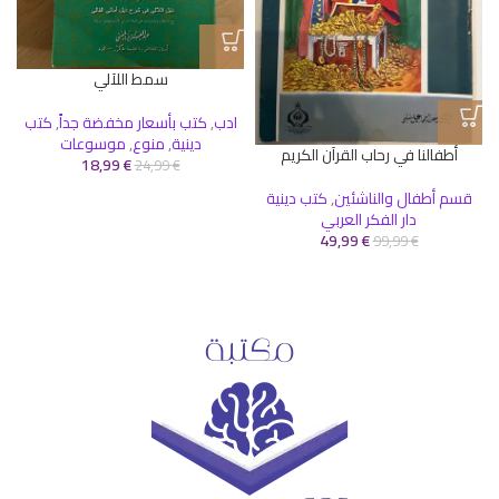
سمط اللآلي
ادب
,
كتب بأسعار مخفضة جداً
,
كتب
دينية
,
منوع
,
موسوعات
أطفالنا في رحاب القرآن الكريم
18,99
€
24,99
€
قسم أطفال والناشئين
,
كتب دينية
دار الفكر العربي
49,99
€
99,99
€