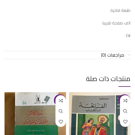
طبعة فاخرة
الف صفحة تقريبا
#٤
مراجعات (0)
منتجات ذات صلة
-24%
-50%