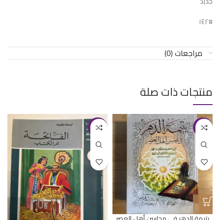
جديد
#١٤٢
مراجعات (0)
منتجات ذات صلة
-50%
-11%
يتيمة الدهر في محاسن أهل العصر