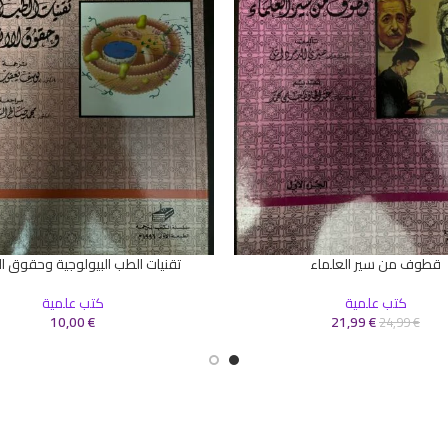
قطوف من سير العلماء
تقنيات الطب البيولوجية وحقوق ال
سلة
إضافة إلى السلة
كتب علمية
كتب علمية
10,00
€
21,99
€
24,99
€