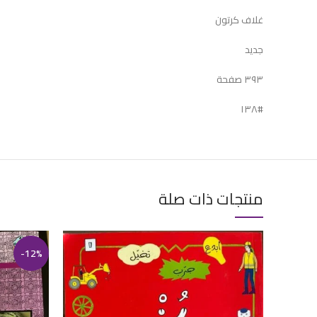
غلاف كرتون
جديد
٣٩٣ صفحة
#١٣٨
منتجات ذات صلة
-12%