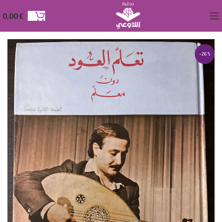
0,00
€
-26%