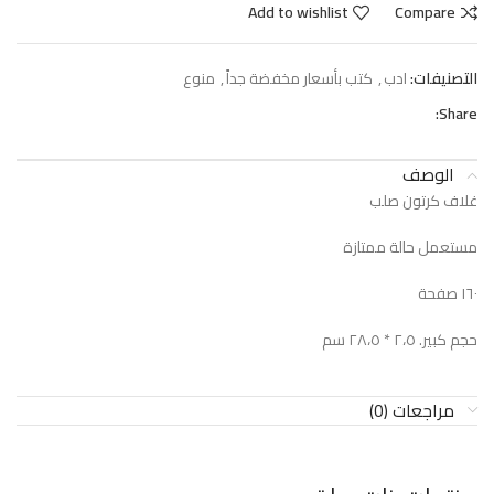
Add to wishlist
Compare
التصنيفات:
ادب
,
كتب بأسعار مخفضة جداً
,
منوع
Share:
الوصف
غلاف كرتون صلب
مستعمل حالة ممتازة
١٦٠ صفحة
حجم كبير. ٢،٥ * ٢٨،٥ سم
مراجعات (0)