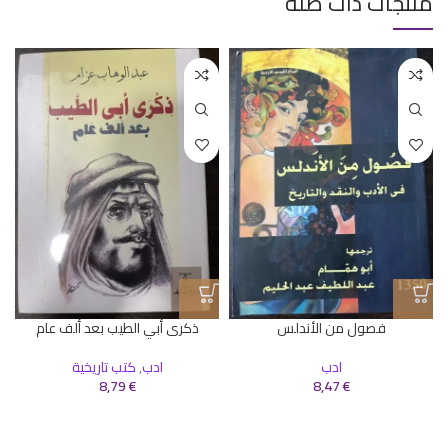
منتجات ذات صلة
فصول من الأندلس
ذكرى أبي الطيب بعد ألف عام
ادب
ادب
,
كتب تاريخية
ا
8,79
€
8,47
€