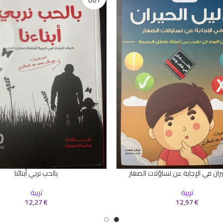
OUT
يران في الإجابة عن تساؤلات الصغار
بالحب نربي أبنائنا
سلة
قراءة المزيد
تربية
تربية
12,27
€
12,97
€