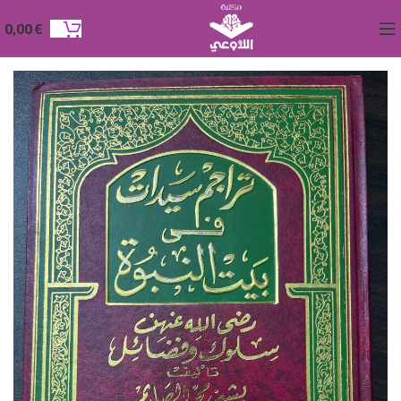
0,00
€