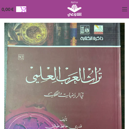
0,00
€