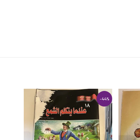
SOLD
-44%
OUT