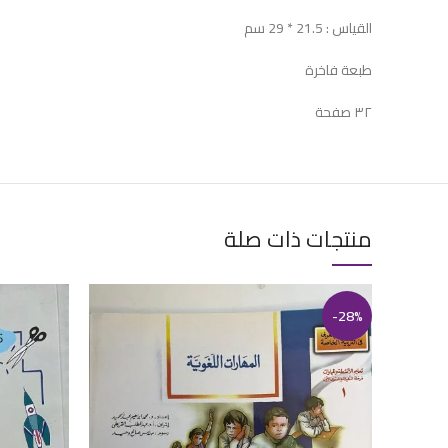
القياس : 21.5 * 29 سم
طبعة فاخرة
٣٢ صفحة
منتجات ذات صلة
-28%