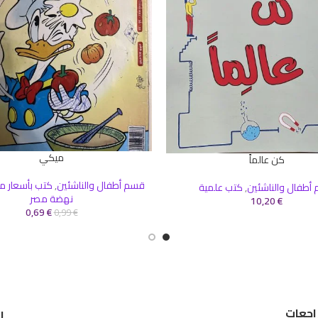
ميكي
إضافة إلى السلة
كن عالماً
سلة
قسم أطفال والناشئين
,
كتب بأسعار م
أطفال والناشئين
,
كتب علمية
نهضة مصر
10,20
€
0,69
€
0,99
€
اجعات
ر