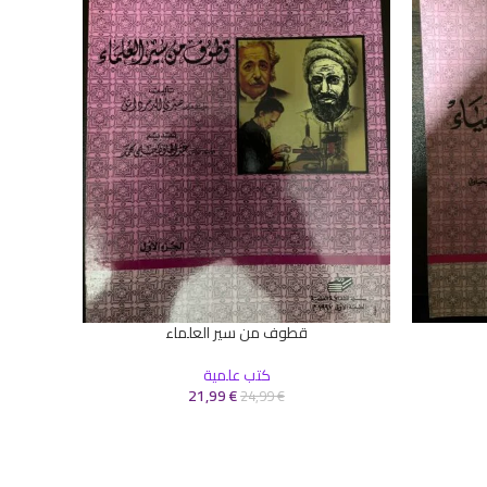
إضافة إلى 
كتب
قطوف من سير العلماء
إضافة إلى السلة
كتب علمية
21,99
€
24,99
€