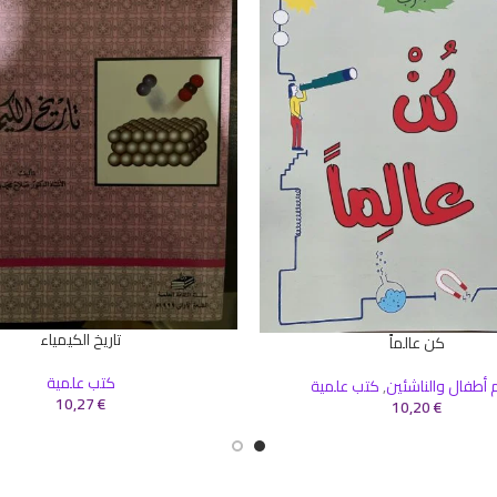
تاريخ الكيمياء
إضافة إلى السلة
كن عالماً
سلة
كتب علمية
أطفال والناشئين
,
كتب علمية
10,27
€
10,20
€