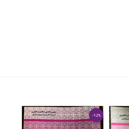
-13%
-12%