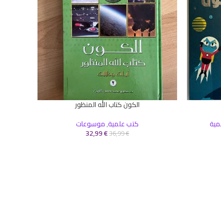
الكون كتاب الله المنظور
إضافة إلى السلة
مية
كتب علمية
,
موسوعات
32,99
€
36,99
€
إضافة إلى 