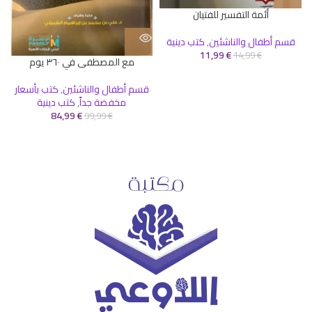
أئمة التفسير للفتيان
قسم أطفال والناشئين
,
كتب دينية
11,99
€
14,99
€
مع المصطفى في ٣٦٠ يوم
قسم أطفال والناشئين
,
كتب بأسعار
مخفضة جداً
,
كتب دينية
84,99
€
99,99
€