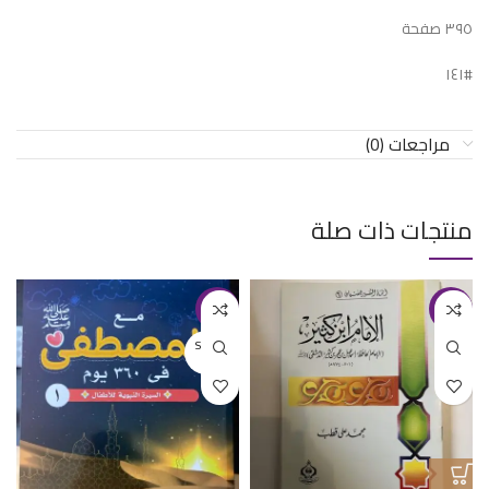
٣٩٥ صفحة
#١٤١
مراجعات (0)
منتجات ذات صلة
-15%
-20%
SOLD O
UT