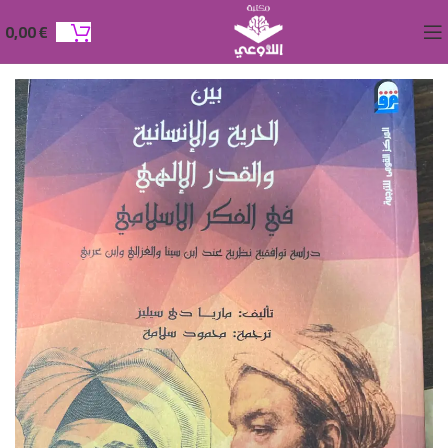
0,00
€