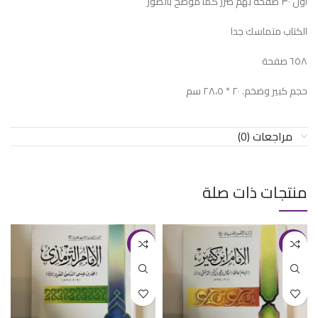
اول ٣٠ صفحة بهم ضرر كما موضح بالصور
الكتاب متماسك جدا
٦٥٨ صفحة
حجم كبير وضخم. ٢٠ * ٢٨،٥ سم
مراجعات (0)
منتجات ذات صلة
-20%
-20%