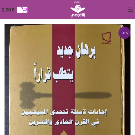
0,00
€
-31%