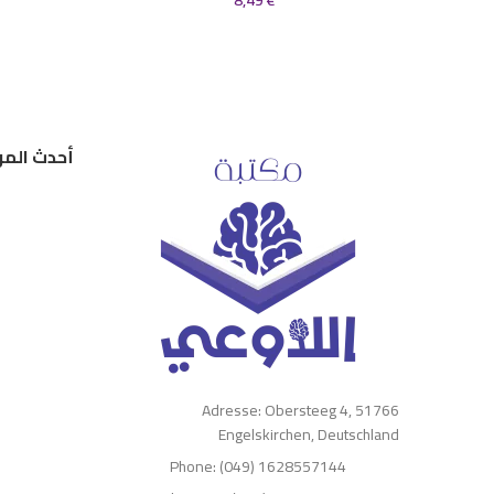
8,49
€
أحدث المر
Adresse: Obersteeg 4, 51766
Engelskirchen, Deutschland
Phone: (049) 1628557144