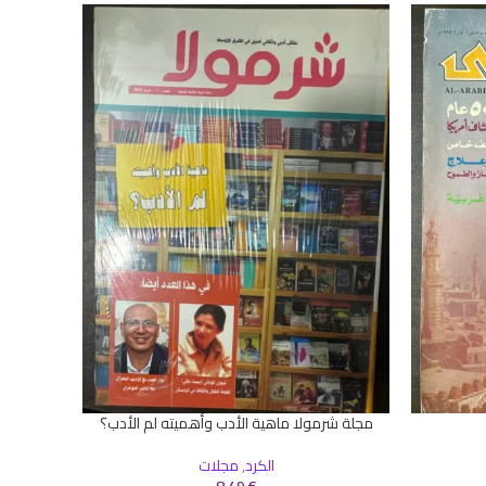
SOLD
OUT
مجلة شرمولا ماهية الأدب وأهميته لم الأدب؟
إضافة إلى السلة
قراءة المز
الكرد
,
مجلات