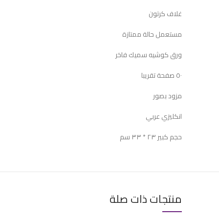
غلاف كرتون
مستعمل حالة ممتازة
ورق كوشيه سميك فاخر
٥٠ صفحة تقريبا
مزود بصور
انكليزي عربي
حجم كبير ٢٣ * ٣٣ سم
منتجات ذات صلة