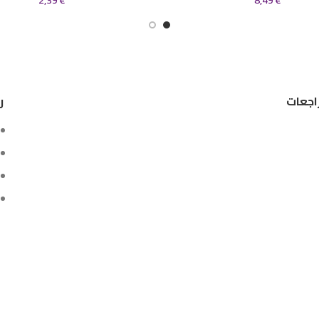
2,39
€
8,49
€
اجعات
ر