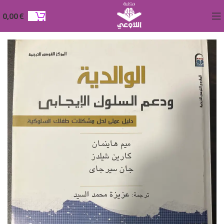
0,00
€