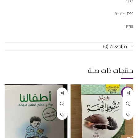
جديد
٢٩٩ صفحة
#١٣٩
مراجعات (0)
منتجات ذات صلة
-14%