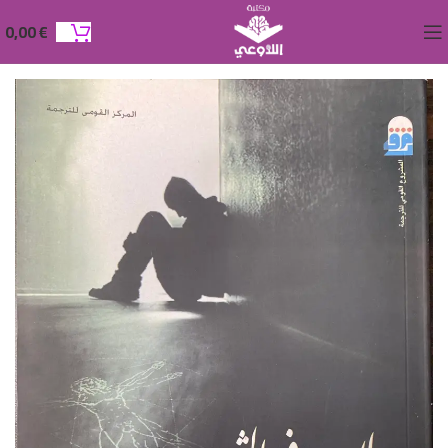
0,00
€