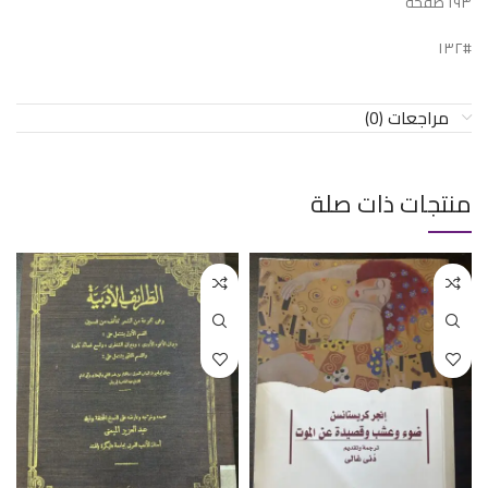
١٩٣ صفحة
#١٣٢
مراجعات (0)
منتجات ذات صلة