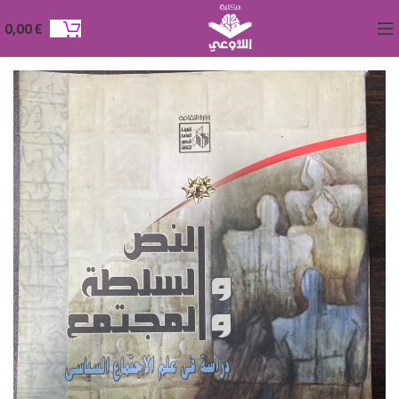
0,00
€