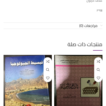
غلاف كرتون
#٣٩
مراجعات (0)
منتجات ذات صلة