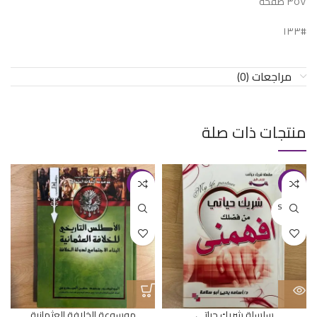
٣٥٧ صفحة
#١٣٣
مراجعات (0)
منتجات ذات صلة
-25%
-27%
SOLD O
UT
سلسلة شريك حياتي
موسوعة الخلافة العثمانية