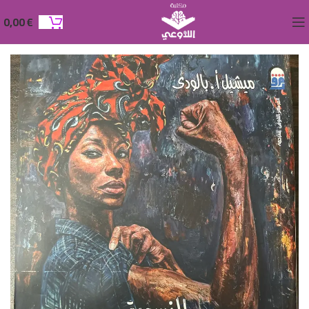
0,00
€