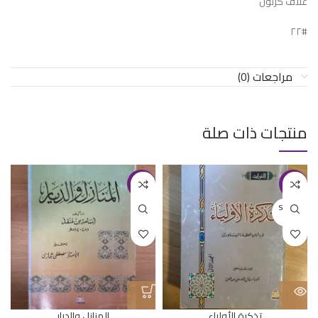
غلاف كرتون
#٢٢
مراجعات (0)
منتجات ذات صلة
-36%
-20%
SOLD O
UT
تذكرة الأولياء
المنازل والديار