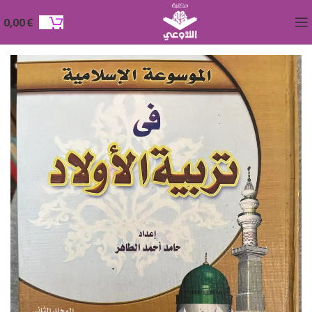
0,00
€