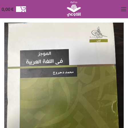
0,00
€