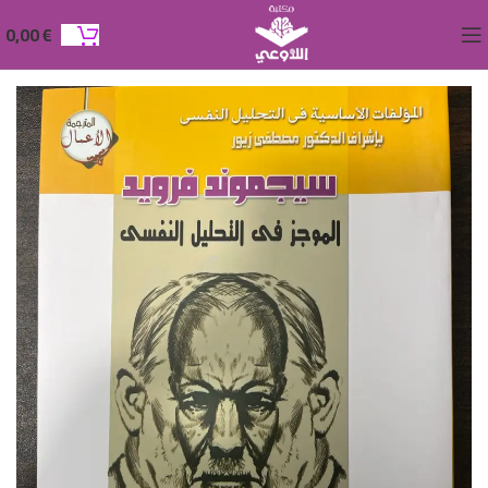
0,00
€