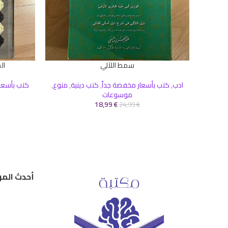
سمط اللآلي
ال
إضافة إلى السلة
إضافة إلى ال
ادب
,
كتب بأسعار مخفضة جداً
,
كتب دينية
,
منوع
,
كتب بأسعا
موسوعات
18,99
€
24,99
€
أحدث المر