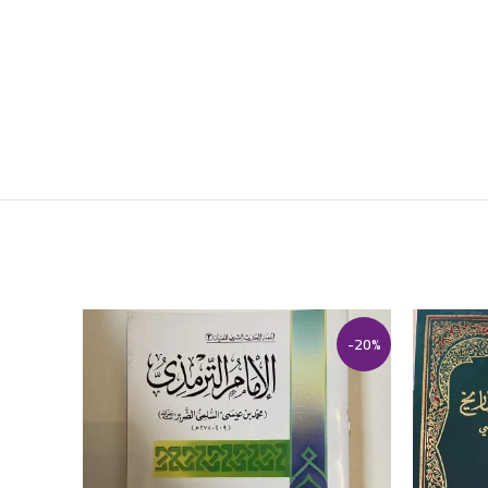
-15%
-20%