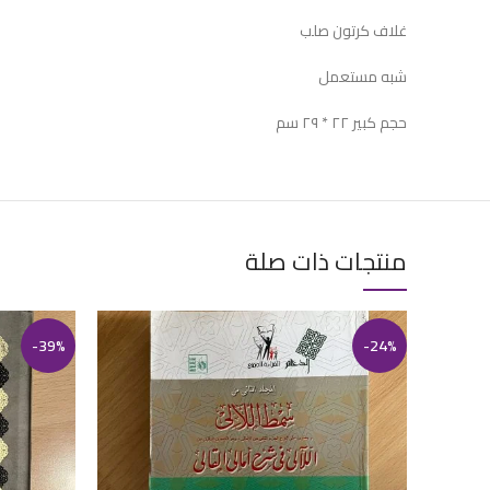
غلاف كرتون صلب
شبه مستعمل
حجم كبير ٢٢ * ٢٩ سم
منتجات ذات صلة
-39%
-24%