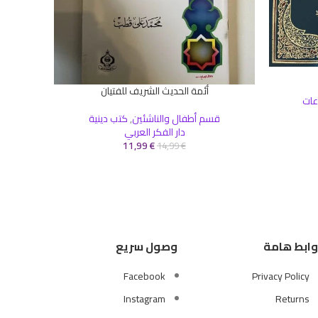
أئمة الحديث الشريف للفتيان
إضافة إلى السلة
إضافة إلى 
ات
قسم أطفال والناشئين
,
كتب دينية
كتب بأس
دار الفكر العربي
11,99
€
14,99
€
وابط هامة
وصول سريع
Facebook
Privacy Policy
Instagram
Returns