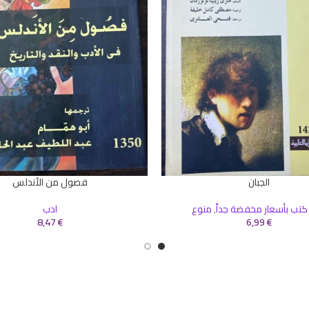
الجبان
فصول من الأندلس
سلة
إضافة إلى السلة
كتب بأسعار مخفضة جداً
,
منوع
ادب
8,47
€
6,99
€