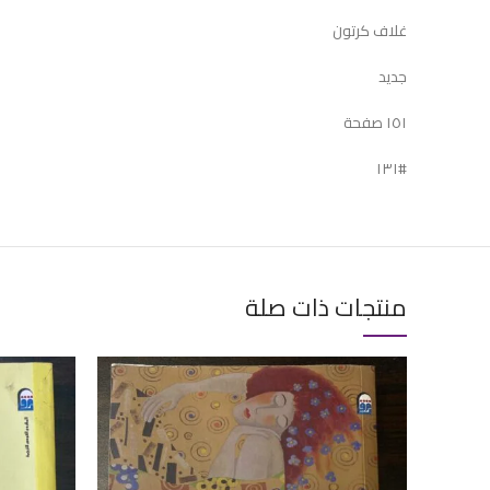
غلاف كرتون
جديد
١٥١ صفحة
#١٣١
منتجات ذات صلة