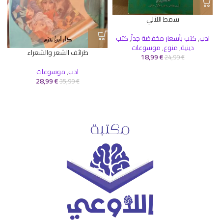
سمط اللآلي
ادب
,
كتب بأسعار مخفضة جداً
,
كتب
دينية
,
منوع
,
موسوعات
طرائف الشعر والشعراء
18,99
€
24,99
€
ادب
,
موسوعات
28,99
€
35,99
€