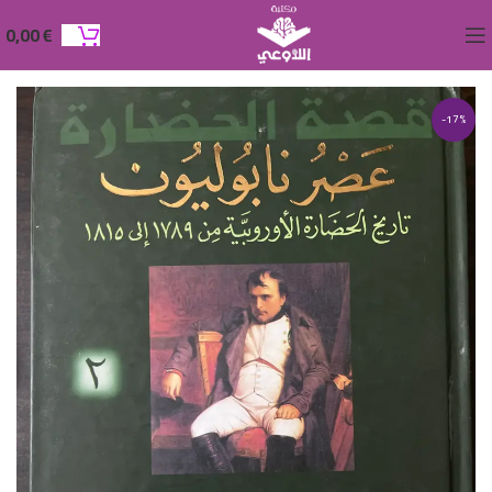
0,00
€
-17%