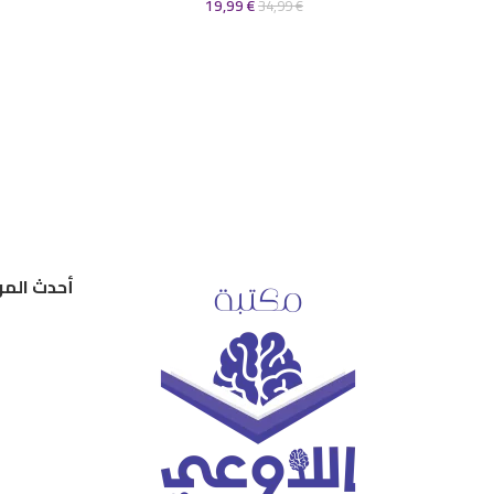
19,99
€
34,99
€
أحدث المر