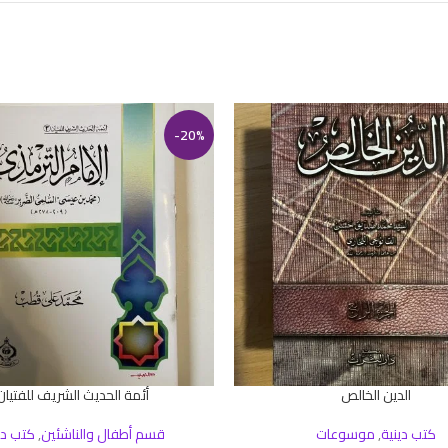
-20%
الدين الخالص
أئمة الحديث الشريف للفتيان
سلة
إضافة إلى السلة
كتب دينية
,
موسوعات
قسم أطفال والناشئين
,
كتب دي