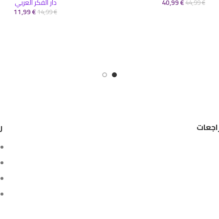
€
40,99
دار الفكر العربي
44,99
€
11,99
€
14,99
€
اجعات
ر